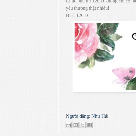
Chúc phụ nữ 12CD không chỉ có một
yêu thương thật nhiều!
BLL 12CD
Người đăng:
Như Hải