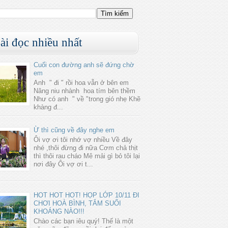
ài đọc nhiều nhất
Cuối con đường anh sẽ đứng chờ
em
Anh " đi " rồi hoa vẫn ở bên em
Nâng niu nhành hoa tím bên thềm
Như có anh " về "trong gió nhẹ Khẽ
khàng đ...
Ừ thì cũng về đây nghe em
Ôi vợ ơi tôi nhớ vợ nhiều Về đây
nhé ,thôi đừng đi nữa Cơm chả thịt
thì thôi rau cháo Mê mải gì bỏ tôi lại
nơi đây Ôi vợ ơi t...
HOT HOT HOT! HỌP LỚP 10/11 ĐI
CHƠI HOÀ BÌNH, TẮM SUỐI
KHOÁNG NÀO!!!
Chào các bạn iêu quý! Thế là một