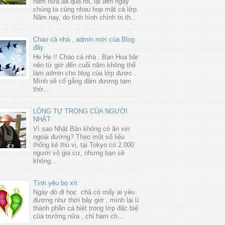
năm nữa đã qua rồi, lại đến ngày
chúng ta cùng nhau họp mặt cả lớp.
Năm nay, do tình hình chính trị th...
Chào cả nhà , admin mới của Blog
đây
He He !! Chào cả nhà . Bạn Hoa bận
nên từ giờ đến cuối năm không thể
làm admin cho blog của lớp được .
Mình sẽ cố gắng đảm đương tạm
thờ...
LÒNG TỰ TRỌNG CỦA NGƯỜI
NHẬT
Vì sao Nhật Bản không có ăn xin
ngoài đường? Theo một số liệu
thống kê thú vị, tại Tokyo có 2.000
người vô gia cư, nhưng bạn sẽ
không...
Tình yêu bọ xít
Ngày đó đi học chả có mấy ai yêu
đương như thời bây giờ , mình lại là
thành phần cá biệt trong lớp đặc biệt
của trường nữa , chỉ ham ch...