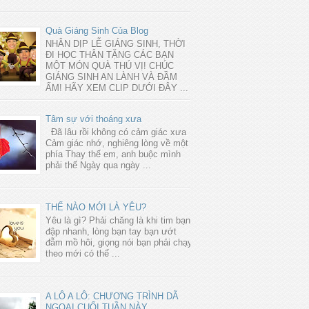
Quà Giáng Sinh Của Blog
NHÂN DỊP LỄ GIÁNG SINH, THỜI
ĐI HỌC THÂN TẶNG CÁC BẠN
MỘT MÓN QUÀ THÚ VỊ! CHÚC
GIÁNG SINH AN LÀNH VÀ ĐẦM
ẤM! HÃY XEM CLIP DƯỚI ĐÂY ...
Tâm sự với thoáng xưa
Đã lâu rồi không có cảm giác xưa
Cảm giác nhớ, nghiêng lòng về một
phía Thay thế em, anh buộc mình
phải thế Ngày qua ngày ...
THẾ NÀO MỚI LÀ YÊU?
Yêu là gì? Phải chăng là khi tim bạn
đập nhanh, lòng bạn tay bạn ướt
đẫm mồ hôi, giọng nói bạn phải chạy
theo mới có thể ...
A LÔ A LÔ: CHƯƠNG TRÌNH DÃ
NGOẠI CUỐI TUẦN NÀY