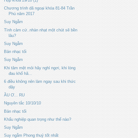
Họp khoá 29/10 (1)
Chương trình dã ngoại khóa 81-84 Trần
Phú năm 2017
Suy Ngẫm
Tình cảm cứ..nhàn nhạt một chút sẽ bền
lâu?
Suy Ngẫm
Bản nhạc tối
Suy Ngẫm
Khi tâm mệt mỏi hãy nghỉ ngơi, khi lòng
đau khổ hã...
6 điều không nên làm ngay sau khi thức
dậy
ẦU Ơ... RU
Nguyên tắc 10/10/10
Bản nhạc tối
Khẩu nghiệp quan trọng như thế nào?
Suy Ngẫm
Suy ngẫm Phong thuỷ tốt nhất