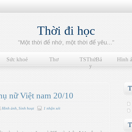
Thời đi học
"Một thời để nhớ, một thời để yêu..."
Sức khoẻ
Thơ
TSThứBả
Hình 
y
T
ụ nữ Việt nam 20/10
Hình ảnh
,
Sinh hoạt
1 nhận xét
T