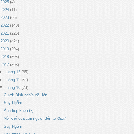
►
2025
(4)
►
2024
(11)
►
2023
(66)
►
2022
(148)
►
2021
(225)
►
2020
(424)
►
2019
(294)
►
2018
(505)
▼
2017
(898)
►
tháng 12
(65)
►
tháng 11
(52)
▼
tháng 10
(73)
Cười: Định nghĩa về Hôn
Suy Ngẫm
Ảnh họp khoá (2)
Nỗi khổ của con người đến từ đâu?
Suy Ngẫm