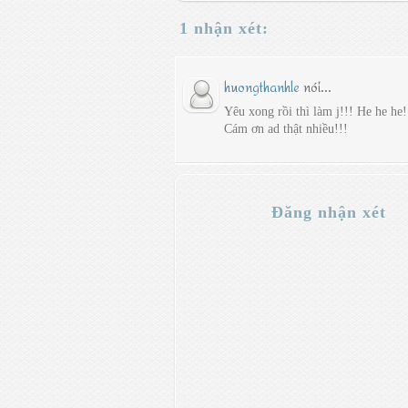
1 nhận xét:
huongthanhle
nói...
Yêu xong rồi thì làm j!!! He he he!
Cám ơn ad thật nhiều!!!
Đăng nhận xét