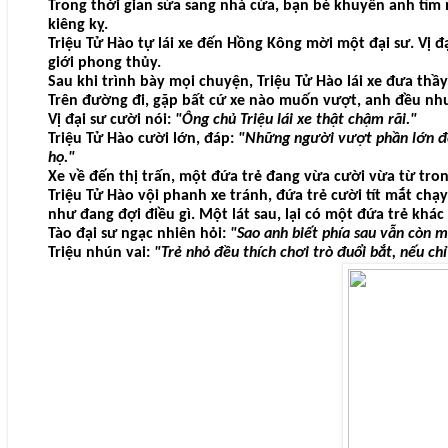
Trong thời gian sửa sang nhà cửa, bạn bè khuyên anh tì
kiêng kỵ.
Triệu Tử Hào tự lái xe đến Hồng Kông mời một đại sư. Vị đ
giới phong thủy.
Sau khi trình bày mọi chuyện, Triệu Tử Hào lái xe đưa thầ
Trên đường đi, gặp bất cứ xe nào muốn vượt, anh đều nh
Vị đại sư cười nói:
"Ông chủ Triệu lái xe thật chậm rãi."
Triệu Tử Hào cười lớn, đáp:
"Những người vượt phần lớn đều
họ."
Xe về đến thị trấn, một đứa trẻ đang vừa cười vừa từ tr
Triệu Tử Hào vội phanh xe tránh, đứa trẻ cười tít mắt chạ
như đang đợi điều gì. Một lát sau, lại có một đứa trẻ khác 
Tào đại sư ngạc nhiên hỏi:
"Sao anh biết phía sau vẫn còn 
Triệu nhún vai:
"Trẻ nhỏ đều thích chơi trò đuổi bắt, nếu c