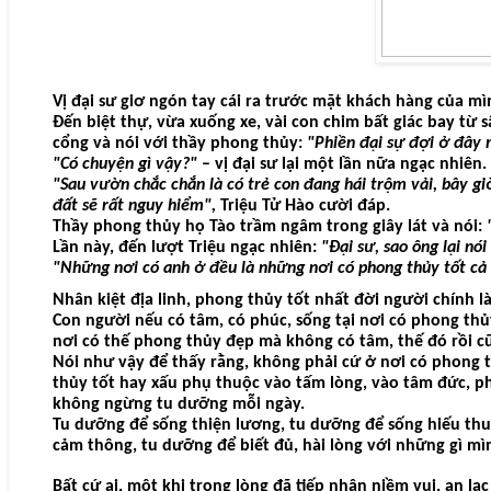
Vị đại sư giơ ngón tay cái ra trước mặt khách hàng của m
Đến biệt thự, vừa xuống xe, vài con chim bất giác bay từ s
cổng và nói với thầy phong thủy:
"Phiền đại sự đợi ở đây m
"Có chuyện gì vậy?"
– vị đại sư lại một lần nữa ngạc nhiên.
"Sau vườn chắc chắn là có trẻ con đang hái trộm vải, bây g
đất sẽ rất nguy hiểm",
Triệu Tử Hào cười đáp.
Thầy phong thủy họ Tào trầm ngâm trong giây lát và nói:
Lần này, đến lượt Triệu ngạc nhiên:
"Đại sư, sao ông lại nó
"Những nơi có anh ở đều là những nơi có phong thủy tốt cả 
Nhân kiệt địa linh, phong thủy tốt nhất đời người chính l
Con người nếu có tâm, có phúc, sống tại nơi có phong thủ
nơi có thế phong thủy đẹp mà không có tâm, thế đó rồi cũ
Nói như vậy để thấy rằng, không phải cứ ở nơi có phong t
thủy tốt hay xấu phụ thuộc vào tấm lòng, vào tâm đức, p
không ngừng tu dưỡng mỗi ngày.
Tu dưỡng để sống thiện lương, tu dưỡng để sống hiếu thuậ
cảm thông, tu dưỡng để biết đủ, hài lòng với những gì mìn
Bất cứ ai, một khi trong lòng đã tiếp nhận niềm vui, an lạ