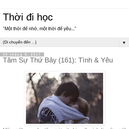
Thời đi học
"Một thời để nhớ, một thời để yêu..."
▼
30 tháng 8, 2017
Tâm Sự Thứ Bảy (161): Tình & Yêu