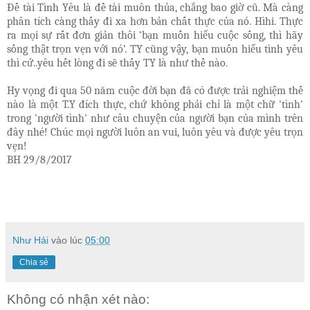
Đề tài Tình Yêu là đề tài muôn thủa, chẳng bao giờ cũ. Mà càng
phân tích càng thấy đi xa hơn bản chất thực của nó. Hìhi. Thực
ra mọi sự rất đơn giản thôi ‘bạn muốn hiểu cuộc sống, thì hãy
sống thật trọn vẹn với nó’. TY cũng vậy, bạn muốn hiểu tình yêu
thì cứ..yêu hết lòng đi sẽ thấy TY là như thế nào.
Hy vọng đi qua 50 năm cuộc đời bạn đã có được trải nghiệm thế
nào là một T.Y đích thực, chứ không phải chỉ là một chữ 'tình'
trong 'người tình' như câu chuyện của người bạn của mình trên
đây nhé! Chúc mọi người luôn an vui, luôn yêu và được yêu trọn
vẹn!
BH 29/8/2017
Như Hải
vào lúc
05:00
Chia sẻ
Không có nhận xét nào: