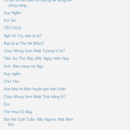
Có lúc ta cần biết cúi xuống để đứng lên
vững vàng...
Suy Ngẫm
Em Sợ
YÊU VỪA
Ngô Vũ Trụ, bạn là ai?
Bạn là ai Thu Hà (Béo)?
Chúc Mừng Sinh Nhật Tường Vi 6/7
Tâm Sự Thứ Bảy (89): Ngày Hôm Nay
Ảnh: Đám tang mẹ Nga
Suy ngẫm
Chữ Yêu
Xoa bóp và bấm huyệt gan bàn chân
Chúc Mừng Sinh Nhật Thái Hằng 5/7
Em
Thơ Hoa Cỏ May
Bài Hát Cuối Tuần: Hãy Ngước Mặt Nhìn
Đời