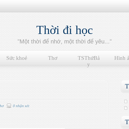
Thời đi học
"Một thời để nhớ, một thời để yêu..."
Sức khoẻ
Thơ
TSThứBả
Hình 
y
T
hơ
0 nhận xét
T