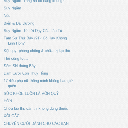
Suy Ngẫm: Tảng đá có nặng không?
Suy Ngẫm
Nếu
Biển & Đại Dương
Suy Ngẫm: 19 Lời Dạy Của Lão Tử
Tâm Sự Thứ Bảy (91): Có Hay Không
Linh Hồn?
Đột quỵ, phòng chống & chữa trị kịp thời
Thế cũng tốt...
Đêm SN tháng Bảy
Đám Cưới Con Thuý Hồng
17 điều phụ nữ thông minh không bao giờ
quên
SỨC KHỎE LUÔN LÀ VỐN QUÝ
HỜN
Chữa lão thị, cận thị không dùng thuốc
XÔI GẤC
CHUYỆN CƯỜI DÀNH CHO CÁC BẠN