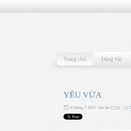
Trang chủ
Đăng bài
YÊU VỪA
6 tháng 7, 2015
vào lúc
17:01
T