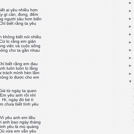
iết ai yêu nhiều hơn
y gì cân, đong, đếm
g người sâu hơn biển
Chỉ biết rằng ta yêu
h không biết nói nhiều
Cứ lo rằng em giận
ng việc và cuộc sống
ông cho ta gần nhau
hỉ biết rằng em đau
nh luôn luôn lo lắng
ự trách mình hèn lắm
hông lo được cho em
Giá từ ngày ta quen
Em yêu anh rồi nhỉ
Hì, ngày đó bé tí
m chưa biết tình yêu
Vì yêu anh em liều
i anh bao ngày tháng
ình yêu là mù quáng
Dù vừa em vẫn yêu