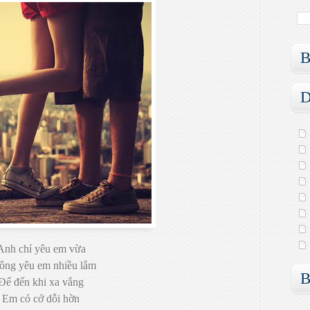
B
D
Anh chỉ yêu em vừa
ông yêu em nhiều lắm
B
Để đến khi xa vắng
Em có cớ dỗi hờn