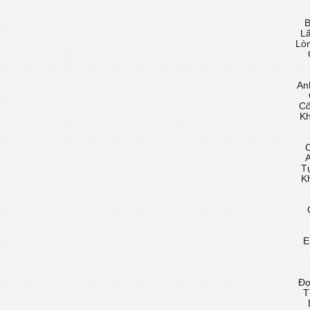
B
Lấ
Lòn
An
Cô
Kh
C
A
T
K
E
Đợ
T