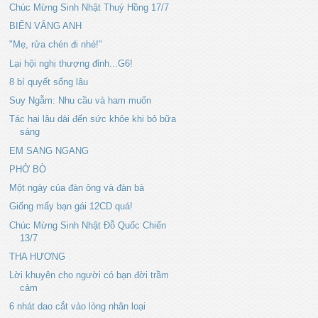
Chúc Mừng Sinh Nhật Thuý Hồng 17/7
BIỂN VẮNG ANH
"Mẹ, rửa chén đi nhé!"
Lại hội nghị thượng đỉnh...G6!
8 bí quyết sống lâu
Suy Ngẫm: Nhu cầu và ham muốn
Tác hại lâu dài đến sức khỏe khi bỏ bữa
sáng
EM SANG NGANG
PHỞ BÒ
Một ngày của đàn ông và đàn bà
Giống mấy bạn gái 12CD quá!
Chúc Mừng Sinh Nhật Đỗ Quốc Chiến
13/7
THA HƯƠNG
Lời khuyên cho người có bạn đời trầm
cảm
6 nhát dao cắt vào lòng nhân loại