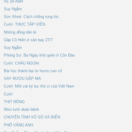
VỀ ĐI ANH
Suy Ngẫm
Sức Khoẻ: Cách chống rụng tóc
Cười: THỰC TẬP VIÊN
Những đồng tiền lẻ
Gặp Cô Hiên ở sân bay 27/7
Suy Ngẫm
Phóng Sự: Ba Ngày khó quên ở Côn Đảo
Cười: CHÁU NGOẠI
Bài học thành bại từ hươu cao cổ
SAY RƯỢU GẶP MA
Cười: Một vài kỷ lục thú vị của Việt Nam
Cười
THỊT ĐÔNG
Nhìn lưỡi đoán bệnh
CHUYỆN TÌNH VỎ SÒ VÀ BIỂN
PHỐ VẮNG ANH