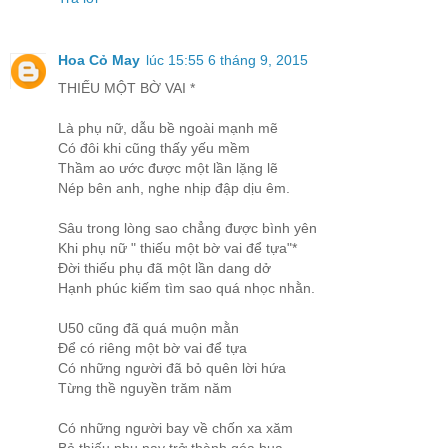
Hoa Cỏ May
lúc 15:55 6 tháng 9, 2015
THIẾU MỘT BỜ VAI *
Là phụ nữ, dẫu bề ngoài mạnh mẽ
Có đôi khi cũng thấy yếu mềm
Thầm ao ước được một lần lặng lẽ
Nép bên anh, nghe nhịp đập dịu êm.
Sâu trong lòng sao chẳng được bình yên
Khi phụ nữ " thiếu một bờ vai để tựa"*
Đời thiếu phụ đã một lần dang dở
Hạnh phúc kiếm tìm sao quá nhọc nhằn.
U50 cũng đã quá muộn mằn
Để có riêng một bờ vai để tựa
Có những người đã bỏ quên lời hứa
Từng thề nguyền trăm năm
Có những người bay về chốn xa xăm