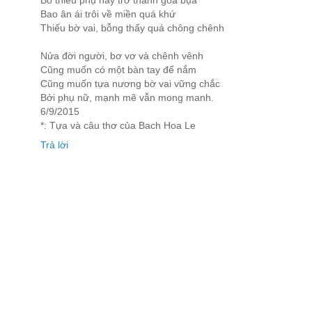
Bỏ thiếu phụ nay trở thành góa bụa
Bao ân ái trôi về miền quá khứ
Thiếu bờ vai, bỗng thấy quá chông chênh
Nửa đời người, bơ vơ và chênh vênh
Cũng muốn có một bàn tay để nắm
Cũng muốn tựa nương bờ vai vững chắc
Bởi phụ nữ, mạnh mẽ vẫn mong manh.
6/9/2015
*: Tựa và câu thơ của Bach Hoa Le
Trả lời