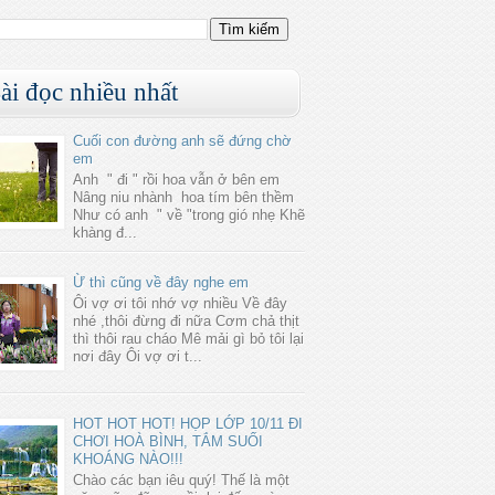
ài đọc nhiều nhất
Cuối con đường anh sẽ đứng chờ
em
Anh " đi " rồi hoa vẫn ở bên em
Nâng niu nhành hoa tím bên thềm
Như có anh " về "trong gió nhẹ Khẽ
khàng đ...
Ừ thì cũng về đây nghe em
Ôi vợ ơi tôi nhớ vợ nhiều Về đây
nhé ,thôi đừng đi nữa Cơm chả thịt
thì thôi rau cháo Mê mải gì bỏ tôi lại
nơi đây Ôi vợ ơi t...
HOT HOT HOT! HỌP LỚP 10/11 ĐI
CHƠI HOÀ BÌNH, TẮM SUỐI
KHOÁNG NÀO!!!
Chào các bạn iêu quý! Thế là một