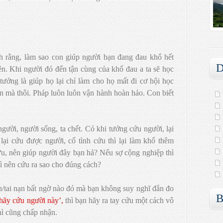
 rằng, làm sao con giúp người bạn đang đau khổ hết
D
n. Khi người đó đến tận cùng của khổ đau a ta sẽ học
 tưởng là giúp họ lại chỉ làm cho họ mất đi cơ hội học
n mà thôi. Pháp luôn luôn vận hành hoàn hảo. Con biết
ười, người sống, ta chết. Có khi tưởng cứu người, lại
 lại cứu được người, cố tình cứu thì lại làm khổ thêm
ứu, nên giúp người đây bạn hả? Nếu sợ cộng nghiệp thì
ì nên cứu ra sao cho đúng cách?
/tai nạn bất ngờ nào đó mà bạn không suy nghĩ đắn đo
B
hãy cứu người này’
,
thì bạn hãy ra tay cứu một cách vô
thì cũng chấp nhận.