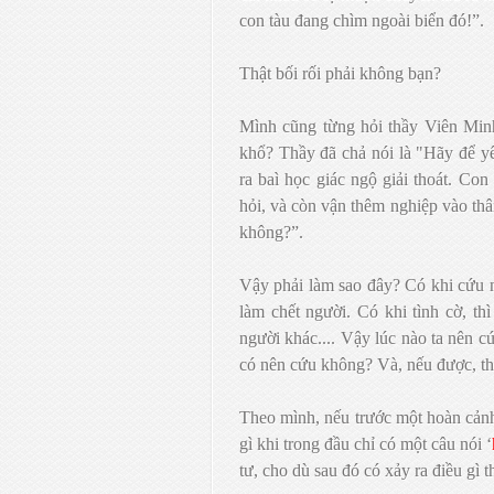
con tàu đang chìm ngoài biển đó!”.
Thật bối rối phải không bạn?
Mình cũng từng hỏi thầy Viên Minh
khổ? Thầy đã chả nói là "Hãy để yê
ra baì học giác ngộ giải thoát. Con
hỏi, và còn vận thêm nghiệp vào thâ
không?”.
Vậy phải làm sao đây? Có khi cứu ng
làm chết người. Có khi tình cờ, thì
người khác.... Vậy lúc nào ta nên c
có nên cứu không? Và, nếu được, th
Theo mình, nếu trước một hoàn cảnh
gì khi trong đầu chỉ có một câu nói
‘
tư, cho dù sau đó có xảy ra điều gì 