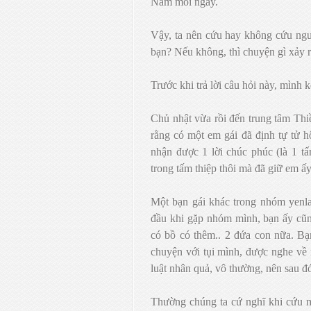
Nam mỗi ngày.
Vậy, ta nên cứu hay không cứu ngư
bạn? Nếu không, thì chuyện gì xảy 
Trước khi trả lời câu hỏi này, mình
Chủ nhật vừa rồi đến trung tâm Thi
rằng có một em gái đã định tự tử 
nhận được 1 lời chúc phúc (là 1 t
trong tấm thiệp thôi mà đã giữ em ấ
Một bạn gái khác trong nhóm yenla
đầu khi gặp nhóm mình, bạn ấy cũn
có bồ có thêm.. 2 đứa con nữa. B
chuyện với tụi mình, được nghe về
luật nhân quả, vô thường, nên sau đó
Thường chúng ta cứ nghĩ khi cứu mộ