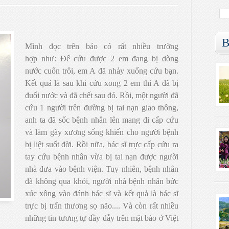
B
Mình đọc trên báo có rất nhiều trường
hợp như: Để cứu được 2 em đang bị dòng
nước cuốn trôi, em A đã nhảy xuống cứu bạn.
Kết quả là sau khi cứu xong 2 em thì A đã bị
đuối nước và đã chết sau đó. Rồi, một người đã
cứu 1 người trên đường bị tai nạn giao thông,
anh ta đã sốc bệnh nhân lên mang đi cấp cứu
và làm gãy xương sống khiến cho người bệnh
bị liệt suốt đời. Rồi nữa, bác sĩ trực cấp cứu ra
tay cứu bệnh nhân vừa bị tai nạn được người
nhà đưa vào bệnh viện. Tuy nhiên, bệnh nhân
đã không qua khỏi, người nhà bệnh nhân bức
xúc xông vào đánh bác sĩ và kết quả là bác sĩ
trực bị trấn thương sọ não.... Và còn rất nhiều
những tin tương tự đầy dẫy trên mặt báo ở Việt