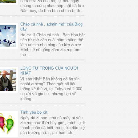
năm nữa đã qua rồi, lại đến ngày
chúng ta cùng nhau họp mặt cả lớp.
Năm nay, do tình hình chính trị th...
Chào cả nhà , admin mới của Blog
đây
He He !! Chào cả nhà . Bạn Hoa bận
nên từ giờ đến cuối năm không thể
làm admin cho blog của lớp được .
Mình sẽ cố gắng đảm đương tạm
thờ...
LÒNG TỰ TRỌNG CỦA NGƯỜI
NHẬT
Vì sao Nhật Bản không có ăn xin
ngoài đường? Theo một số liệu
thống kê thú vị, tại Tokyo có 2.000
người vô gia cư, nhưng bạn sẽ
không...
Tình yêu bọ xít
Ngày đó đi học chả có mấy ai yêu
đương như thời bây giờ , mình lại là
thành phần cá biệt trong lớp đặc biệt
của trường nữa , chỉ ham ch...