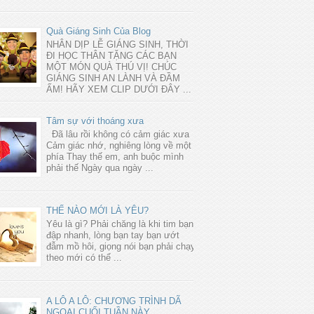
Quà Giáng Sinh Của Blog
NHÂN DỊP LỄ GIÁNG SINH, THỜI
ĐI HỌC THÂN TẶNG CÁC BẠN
MỘT MÓN QUÀ THÚ VỊ! CHÚC
GIÁNG SINH AN LÀNH VÀ ĐẦM
ẤM! HÃY XEM CLIP DƯỚI ĐÂY ...
Tâm sự với thoáng xưa
Đã lâu rồi không có cảm giác xưa
Cảm giác nhớ, nghiêng lòng về một
phía Thay thế em, anh buộc mình
phải thế Ngày qua ngày ...
THẾ NÀO MỚI LÀ YÊU?
Yêu là gì? Phải chăng là khi tim bạn
đập nhanh, lòng bạn tay bạn ướt
đẫm mồ hôi, giọng nói bạn phải chạy
theo mới có thể ...
A LÔ A LÔ: CHƯƠNG TRÌNH DÃ
NGOẠI CUỐI TUẦN NÀY