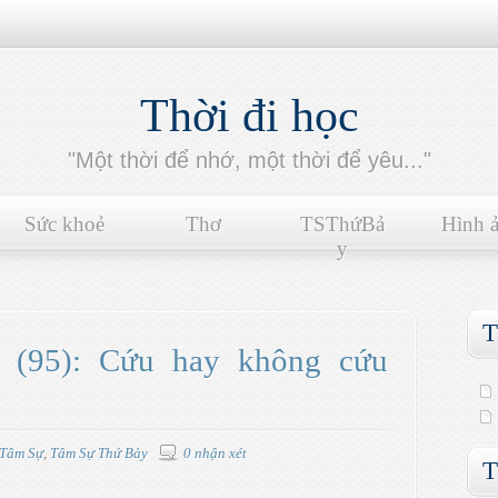
Thời đi học
"Một thời để nhớ, một thời để yêu..."
Sức khoẻ
Thơ
TSThứBả
Hình 
y
T
(95): Cứu hay không cứu
Tâm Sự
,
Tâm Sự Thứ Bảy
0 nhận xét
T