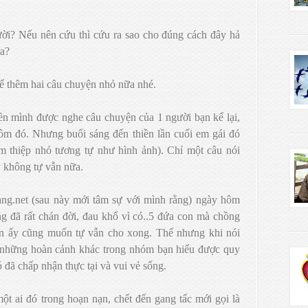
ời? Nếu nên cứu thì cứu ra sao cho đúng cách đây hả
ra?
 kể thêm hai câu chuyện nhỏ nữa nhé.
ền mình được nghe câu chuyện của 1 người bạn kể lại,
hôm đó. Nhưng buổi sáng đến thiền lần cuối em gái đó
ấm thiệp nhỏ tương tự như hình ảnh). Chỉ một câu nói
y không tự vẫn nữa.
ng.net (sau này mới tâm sự với mình rằng) ngày hôm
g đã rất chán đời, đau khổ vì có..5 đứa con mà chồng
ạn ấy cũng muốn tự vẫn cho xong. Thế nhưng khi nói
 những hoàn cảnh khác trong nhóm bạn hiểu được quy
 đã chấp nhận thực tại và vui vẻ sống.
t ai đó trong hoạn nạn, chết đến gang tấc mới gọi là