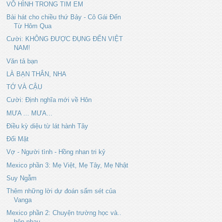
VÔ HÌNH TRONG TIM EM
Bài hát cho chiều thứ Bảy - Cô Gái Đến
Từ Hôm Qua
Cười: KHÔNG ĐƯỢC ĐỤNG ĐẾN VIỆT
NAM!
Văn tả bạn
LÀ BẠN THÂN, NHA
TỚ VÀ CẬU
Cười: Định nghĩa mới về Hôn
MƯA ... MƯA...
Điều kỳ diệu từ lát hành Tây
Đối Mặt
Vợ - Người tình - Hồng nhan tri kỷ
Mexico phần 3: Mẹ Việt, Mẹ Tây, Mẹ Nhật
Suy Ngẫm
Thêm những lời dự đoán sấm sét của
Vanga
Mexico phần 2: Chuyện trường học và..
hôn nhau