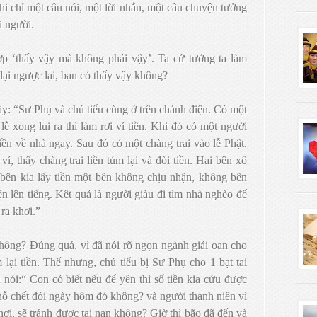
hi chỉ một câu nói, một lời nhắn, một câu chuyện tưởng
i người.
p ‘thấy vậy mà không phải vậy’. Ta cứ tưởng ta làm
 lại ngược lại, bạn có thấy vậy không?
y: “Sư Phụ và chú tiểu cùng ở trên chánh điện. Có một
lễ xong lui ra thì làm rơi ví tiền. Khi đó có một người
iền về nhà ngay. Sau đó có một chàng trai vào lễ Phật.
ví, thấy chàng trai liền túm lại và đòi tiền. Hai bên xô
bên kia lấy tiền một bên không chịu nhận, không bên
ền lên tiếng. Kêt quả là người giàu đi tìm nhà nghèo để
 ra khơi.”
không? Đúng quá, vì đã nói rõ ngọn ngành giải oan cho
 lại tiền. Thế nhưng, chú tiểu bị Sư Phụ cho 1 bạt tai
nói:“ Con có biết nếu để yên thì số tiền kia cứu được
hỗ chết đói ngày hôm đó không? và người thanh niên vì
hơi, sẽ tránh được tai nạn không? Giờ thì bão đã đến và