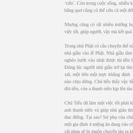
‘cứu’. Còn trong cuộc sống, nhiều k
bâng quơ cũng có thể cứu cả một đờ
Nhưng cũng có rất nhiều trường hợ
việc tốt, giúp người, vậy mà kết quả
Trong nhà Phật có câu chuyện thế nà
nhà giầu vào lễ Phật. Nhà giầu làm 
nghèo bước vào nhặt được túi tiền l
Đúng lúc người nhà giầu trở lại tìm 
xát, một bên một mực khẳng định
nào chịu dừng. Chú tiểu thấy vậy li
đòi tiền, còn a thanh niên kịp lên tàu
Chú Tiểu đã làm một việc tốt phải 
anh thanh niên và giúp nhà giàu tìm
đau điếng. Tại sao? Sư phụ của chú 
một gia đình 4 miệng ăn đang vào c
cãi nhau sẽ bị muộn chuyến tàu ra k