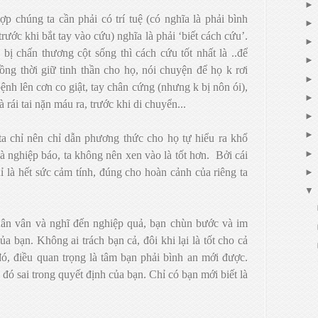
ợp chúng ta cần phải có trí tuệ (có nghĩa là phải bình
trước khi bắt tay vào cứu) nghĩa là phải ‘biết cách cứu’.
bị chấn thương cột sống thì cách cứu tốt nhất là ..để
ồng thời giữ tinh thần cho họ, nói chuyện để họ k rơi
nh lên cơn co giật, tay chân cứng (nhưng k bị nôn ói),
 rái tai nặn máu ra, trước khi di chuyển...
ta chỉ nên chỉ dẫn phương thức cho họ tự hiểu ra khổ
à nghiệp báo, ta không nên xen vào là tốt hơn.
Bởi cái
i chỉ là hết sức cảm tính, đúng cho hoàn cảnh của riêng ta
ân vân và nghĩ đến nghiệp quả, bạn chùn bước và im
ủa bạn. Không ai trách bạn cả, đôi khi lại là tốt cho cả
ó, điều quan trọng là tâm bạn phải bình an mới được.
đó sai trong quyết định của bạn. Chỉ có bạn mới biết là