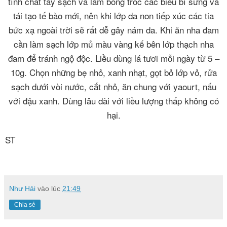
tính chất tẩy sạch và làm bong tróc các biểu bì sừng và
tái tạo tế bào mới, nên khi lớp da non tiếp xúc các tia
bức xạ ngoài trời sẽ rất dễ gây nám da. Khi ăn nha đam
cần làm sạch lớp mủ màu vàng kế bên lớp thạch nha
đam để tránh ngộ độc. Liều dùng lá tươi mỗi ngày từ 5 –
10g. Chọn những bẹ nhỏ, xanh nhạt, gọt bỏ lớp vỏ, rửa
sạch dưới vòi nước, cắt nhỏ, ăn chung với yaourt, nấu
với đậu xanh. Dùng lâu dài với liều lượng thấp không có
hại.
ST
Như Hải
vào lúc
21:49
Chia sẻ