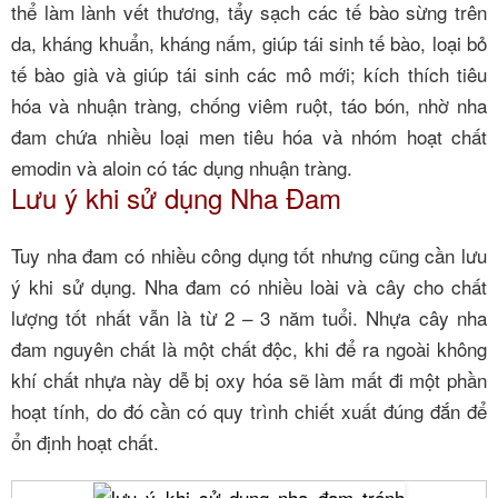
thể làm lành vết thương, tẩy sạch các tế bào sừng trên
da, kháng khuẩn, kháng nấm, giúp tái sinh tế bào, loại bỏ
tế bào già và giúp tái sinh các mô mới; kích thích tiêu
hóa và nhuận tràng, chống viêm ruột, táo bón, nhờ nha
đam chứa nhiều loại men tiêu hóa và nhóm hoạt chất
emodin và aloin có tác dụng nhuận tràng.
Lưu ý khi sử dụng Nha Đam
Tuy nha đam có nhiều công dụng tốt nhưng cũng cần lưu
ý khi sử dụng. Nha đam có nhiều loài và cây cho chất
lượng tốt nhất vẫn là từ 2 – 3 năm tuổi. Nhựa cây nha
đam nguyên chất là một chất độc, khi để ra ngoài không
khí chất nhựa này dễ bị oxy hóa sẽ làm mất đi một phần
hoạt tính, do đó cần có quy trình chiết xuất đúng đắn để
ổn định hoạt chất.