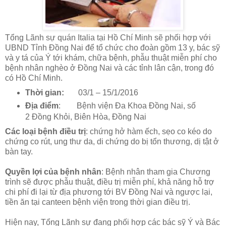
Tổng Lãnh sự quán Italia tại Hồ Chí Minh sẽ phối hợp với
UBND Tỉnh Đồng Nai để tổ chức cho đoàn gồm 13 y, bác sỹ
và y tá của Ý tới khám, chữa bệnh, phẫu thuật miễn phí cho
bệnh nhân nghèo ở Đồng Nai và các tỉnh lân cận, trong đó
có Hồ Chí Minh.
Thời gian:
03/1 – 15/1/2016
Địa điểm
: Bệnh viện Đa Khoa Đồng Nai, số
2 Đồng Khỏi, Biên Hòa, Đồng Nai
Các loại bệnh điều trị
: chứng hở hàm ếch, sẹo co kéo do
chứng co rút, ung thư da, di chứng do bị tổn thương, dị tật ở
bàn tay.
Quyền lợi của bệnh nhân
: Bệnh nhân tham gia Chương
trình sẽ được phẫu thuật, điều trị miễn phí, khả năng hỗ trợ
chi phí đi lại từ địa phương tới BV Đồng Nai và ngược lại,
tiền ăn tại canteen bệnh viện trong thời gian điều trị.
Hiện nay, Tổng Lãnh sự đang phối hợp các bác sỹ Ý và Bác