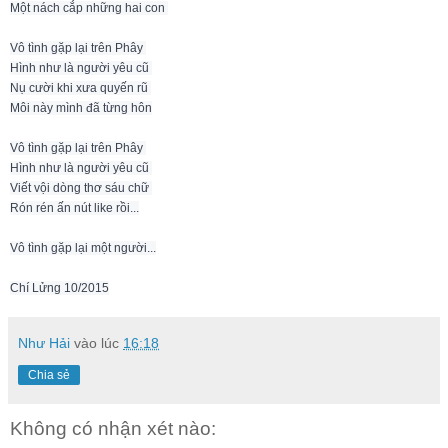
Một nách cắp những hai con 

Vô tình gặp lại trên Phây 

Hình như là người yêu cũ 

Nụ cười khi xưa quyến rũ 

Môi này mình đã từng hôn

Vô tình gặp lại trên Phây 

Hình như là người yêu cũ 

Viết vội dòng thơ sáu chữ 

Rón rén ấn nút like rồi...
Vô tình gặp lại một người...
Chí Lửng 10/2015
Như Hải
vào lúc
16:18
Chia sẻ
Không có nhận xét nào: